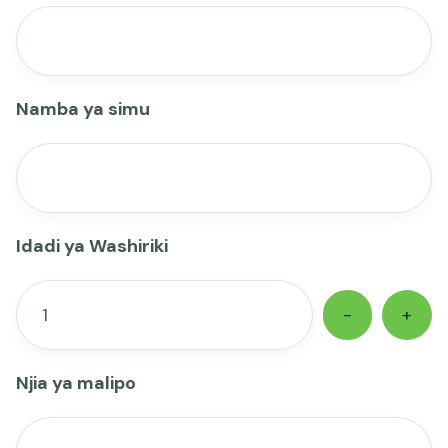
Namba ya simu
Idadi ya Washiriki
-
+
Njia ya malipo