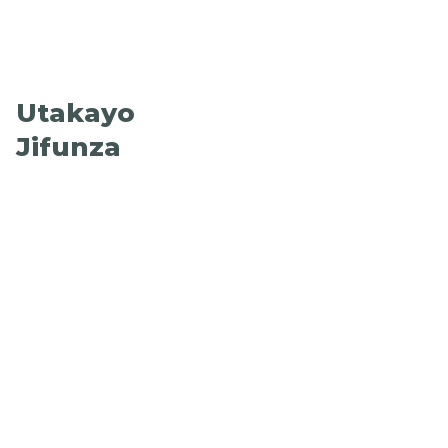
Utakayo
Jifunza
Misingi ya kilimo
cha kudumu
Kilimo na bustani
za kudumu
Usimamizi wa