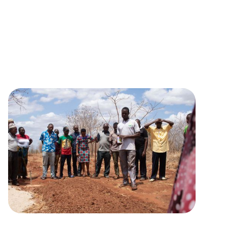
maji, udongo na
ardhi